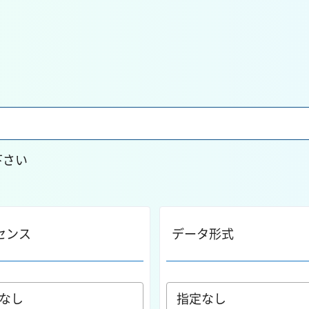
下さい
センス
データ形式