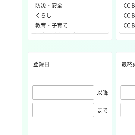
登録日
最終
以降
まで