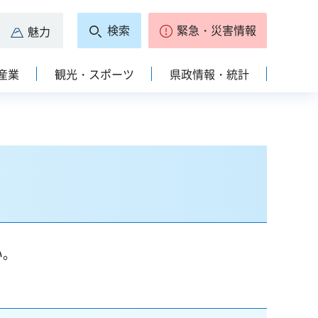
検索
緊急・災害情報
魅力
産業
観光・スポーツ
県政情報・統計
い。