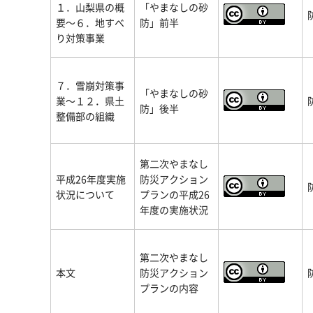
１．山梨県の概
「やまなしの砂
要～６．地すべ
防」前半
り対策事業
７．雪崩対策事
「やまなしの砂
業～１２．県土
防」後半
整備部の組織
第二次やまなし
平成26年度実施
防災アクション
状況について
プランの平成26
年度の実施状況
第二次やまなし
本文
防災アクション
プランの内容