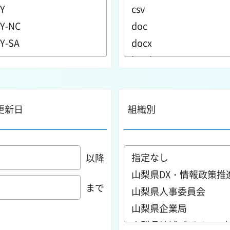
更新日
組織別
以降
まで