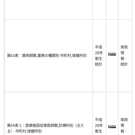
平成
県政
28年
情
第63表：薬剤師数,業務の種類別-市町村,保健所別
衛生
報・
統計
統計
平成
県政
第64表-1：医療施設従事医師数,診療科別（主た
28年
情
る）-市町村,保健所別
衛生
報・