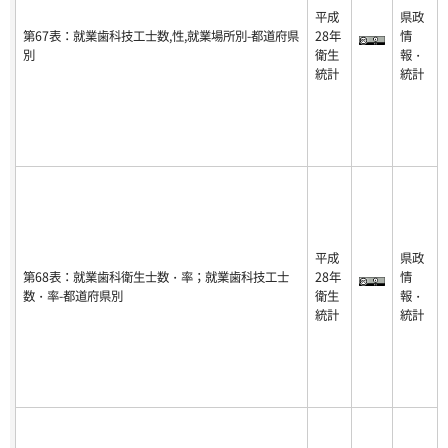
平成
県政
第67表：就業歯科技工士数,性,就業場所別-都道府県
28年
情
別
衛生
報・
統計
統計
平成
県政
第68表：就業歯科衛生士数・率；就業歯科技工士
28年
情
数・率-都道府県別
衛生
報・
統計
統計