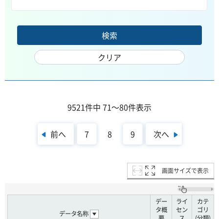
9521件中 71～80件表示
前へ
次へ
7
8
9
画面サイズで表示
デー
ライ
カテ
タ概
セン
ゴリ
データ名称
要
ス
(分類)