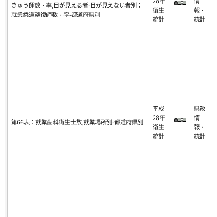
28年
情
きゅう師数・率,目が見える者-目が見えない者別；
衛生
報・
就業柔道整復師数・率-都道府県別
統計
統計
平成
県政
28年
情
第66表：就業歯科衛生士数,就業場所別-都道府県別
衛生
報・
統計
統計