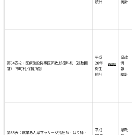
統計
統計
平成
県政
第64表-2：医療施設従事医師数,診療科別（複数回
28年
情
答）-市町村,保健所別
衛生
報・
統計
統計
平成
県政
第65表：就業あん摩マッサージ指圧師・はり師・