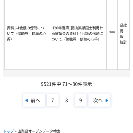
県政
資料1-4会議の傍聴につ
H20年度第1回山梨県国土利用計
情
いて（傍聴券・傍聴の心
画審議会の資料1-4会議の傍聴に
報・
得）
ついて（傍聴券・傍聴の心得）
統計
9521件中 71～80件表示
前へ
次へ
7
8
9
トップ
> 山梨県オープンデータ検索