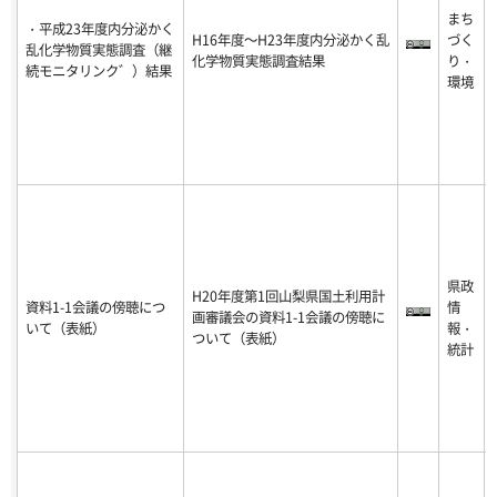
まち
・平成23年度内分泌かく
H16年度～H23年度内分泌かく乱
づく
乱化学物質実態調査（継
化学物質実態調査結果
り・
続モニタリンク゛）結果
環境
県政
H20年度第1回山梨県国土利用計
資料1-1会議の傍聴につ
情
画審議会の資料1-1会議の傍聴に
いて（表紙）
報・
ついて（表紙）
統計