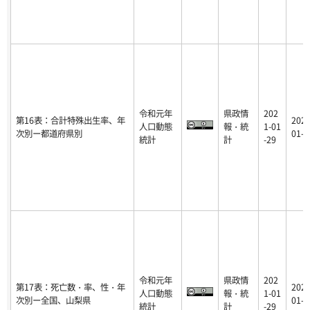
令和元年
県政情
202
第16表：合計特殊出生率、年
2021
人口動態
報・統
1-01
次別ー都道府県別
01-2
統計
計
-29
令和元年
県政情
202
第17表：死亡数・率、性・年
2021
人口動態
報・統
1-01
次別ー全国、山梨県
01-2
統計
計
-29