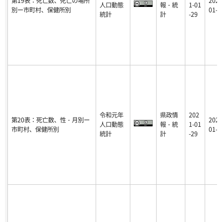
第19表：死亡数、死亡の場所
2021
人口動態
報・統
1-01
別ー市町村、保健所別
01-2
統計
計
-29
令和元年
県政情
202
第20表：死亡数、性・月別ー
2021
人口動態
報・統
1-01
市町村、保健所別
01-2
統計
計
-29