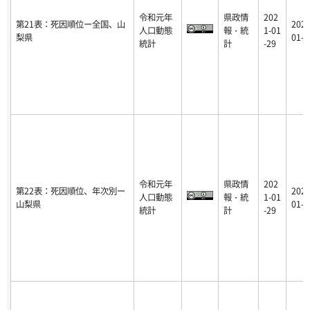
令和元年
県政情
202
第21表：死因順位ー全国、山
2021
人口動態
報・統
1-01
梨県
01-2
統計
計
-29
令和元年
県政情
202
第22表：死因順位、年次別ー
2021
人口動態
報・統
1-01
山梨県
01-2
統計
計
-29