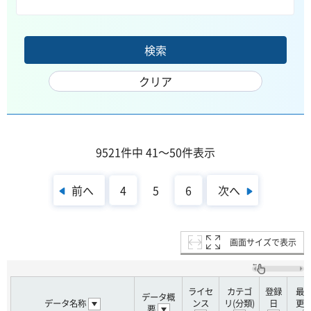
9521件中 41～50件表示
前へ
次へ
4
5
6
画面サイズで表示
ライセ
カテゴ
登録
最
データ概
データ名称
ンス
リ(分類)
日
更
要