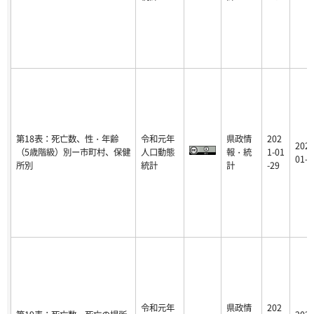
第18表：死亡数、性・年齢
令和元年
県政情
202
2021
（5歳階級）別ー市町村、保健
人口動態
報・統
1-01
01-2
所別
統計
計
-29
令和元年
県政情
202