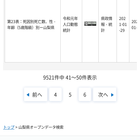
令和元年
県政情
202
第23表：死因別死亡数、性・
2021
人口動態
報・統
1-01
年齢（5歳階級）別ー山梨県
01-2
統計
計
-29
9521件中 41～50件表示
前へ
次へ
4
5
6
トップ
> 山梨県オープンデータ検索