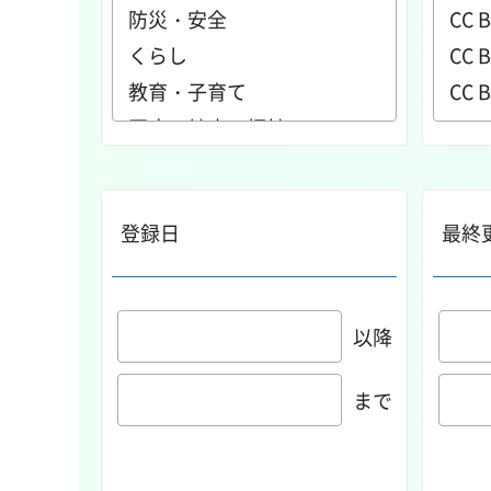
登録日
最終
以降
まで