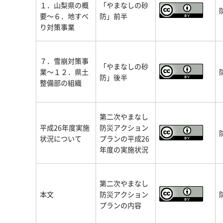
１．山梨県の概
「やまなしの砂
要～６．地すべ
防」前半
り対策事業
７．雪崩対策事
「やまなしの砂
業～１２．県土
防」後半
整備部の組織
第二次やまなし
平成26年度実施
防災アクション
状況について
プランの平成26
年度の実施状況
第二次やまなし
本文
防災アクション
プランの内容