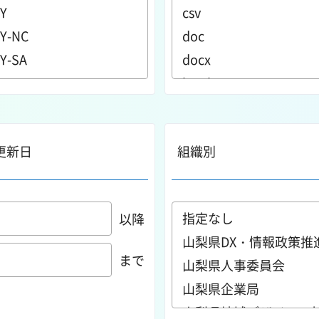
更新日
組織別
以降
まで