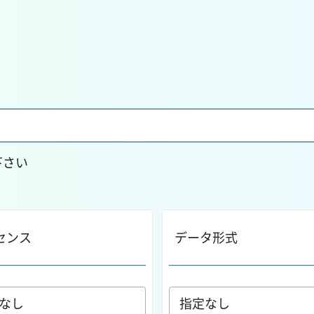
下さい
センス
データ形式