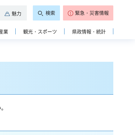
検索
緊急・災害情報
魅力
産業
観光・スポーツ
県政情報・統計
い。