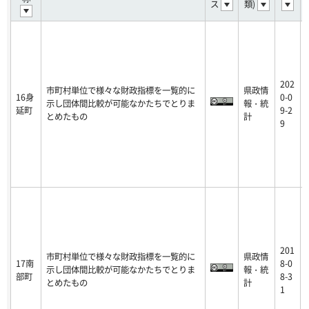
ス
類)
202
市町村単位で様々な財政指標を一覧的に
県政情
16身
0-0
示し団体間比較が可能なかたちでとりま
報・統
延町
9-2
とめたもの
計
9
201
市町村単位で様々な財政指標を一覧的に
県政情
17南
8-0
示し団体間比較が可能なかたちでとりま
報・統
部町
8-3
とめたもの
計
1