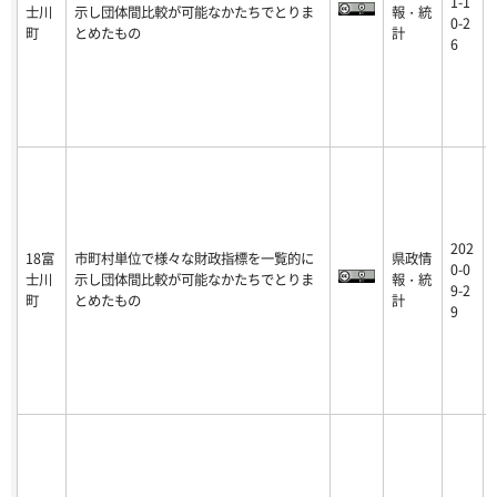
1-1
士川
示し団体間比較が可能なかたちでとりま
報・統
0-2
町
とめたもの
計
6
202
18富
市町村単位で様々な財政指標を一覧的に
県政情
0-0
士川
示し団体間比較が可能なかたちでとりま
報・統
9-2
町
とめたもの
計
9