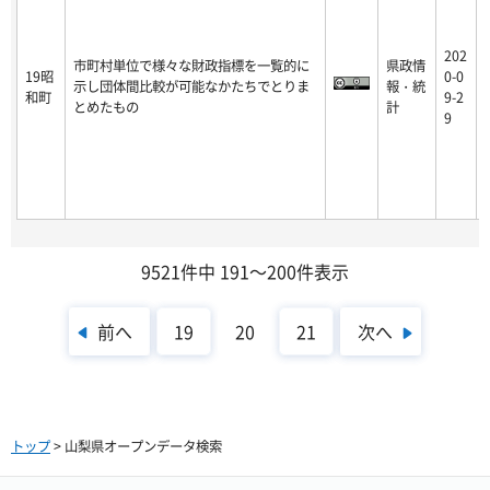
202
市町村単位で様々な財政指標を一覧的に
県政情
19昭
0-0
示し団体間比較が可能なかたちでとりま
報・統
和町
9-2
とめたもの
計
9
9521件中 191～200件表示
前へ
次へ
19
20
21
トップ
> 山梨県オープンデータ検索