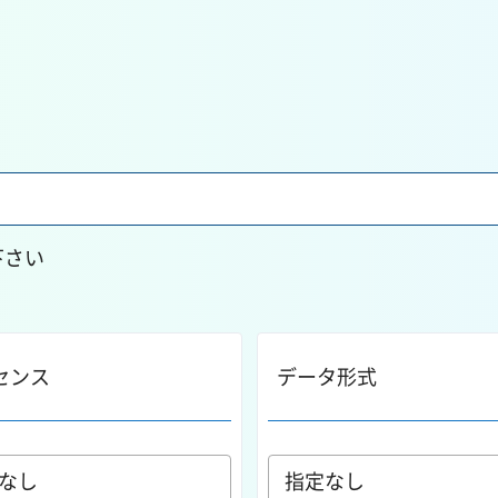
下さい
センス
データ形式