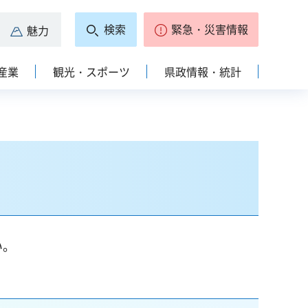
検索
緊急・災害情報
魅力
産業
観光・スポーツ
県政情報・統計
い。