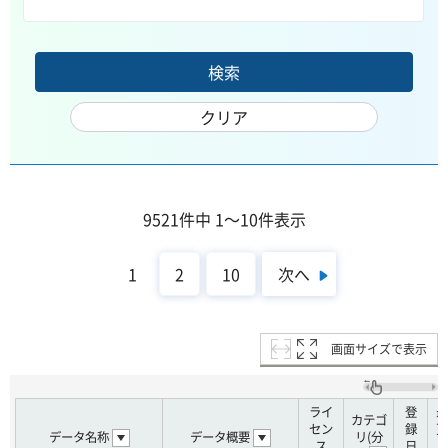
9521件中 1～10件表示
次へ
1
2
10
画面サイズで表示
ライ
登
最
カテゴ
セン
録
更
データ名称
データ概要
リ(分
ス
日