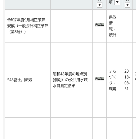
類)
県政
令和7年度9月補正予算
情
規模（一般会計補正予算
報・
（第5号））
統計
まち
20
昭和48年度の地点別
2
づく
18-
S48富士川流域
(個別）の公共用水域
9-
り・
08-
水質測定結果
-0
環境
31