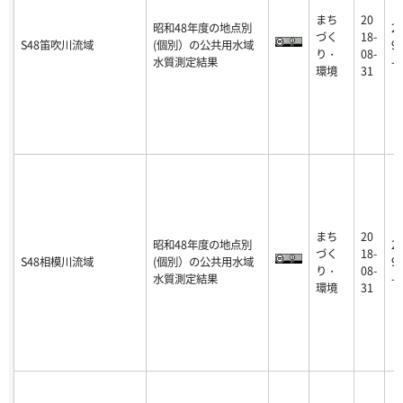
まち
20
昭和48年度の地点別
2
づく
18-
S48笛吹川流域
(個別）の公共用水域
9-
り・
08-
水質測定結果
-0
環境
31
まち
20
昭和48年度の地点別
2
づく
18-
S48相模川流域
(個別）の公共用水域
9-
り・
08-
水質測定結果
-0
環境
31