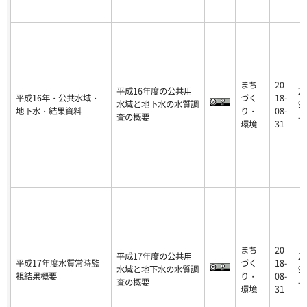
まち
20
平成16年度の公共用
2
平成16年・公共水域・
づく
18-
水域と地下水の水質調
9-
地下水・結果資料
り・
08-
査の概要
-0
環境
31
まち
20
平成17年度の公共用
2
平成17年度水質常時監
づく
18-
水域と地下水の水質調
9-
視結果概要
り・
08-
査の概要
-0
環境
31