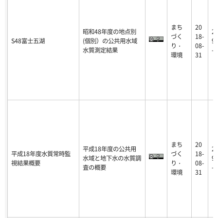
まち
20
昭和48年度の地点別
2
づく
18-
S48富士五湖
(個別）の公共用水域
9-
り・
08-
水質測定結果
-0
環境
31
まち
20
平成18年度の公共用
2
平成18年度水質常時監
づく
18-
水域と地下水の水質調
9-
視結果概要
り・
08-
査の概要
-0
環境
31