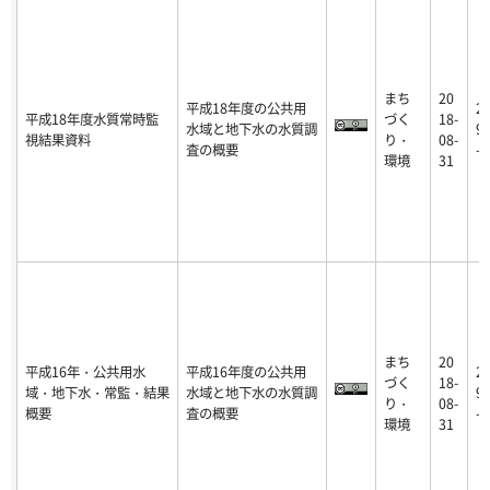
まち
20
平成18年度の公共用
2
平成18年度水質常時監
づく
18-
水域と地下水の水質調
9-
視結果資料
り・
08-
査の概要
-0
環境
31
まち
20
平成16年・公共用水
平成16年度の公共用
2
づく
18-
域・地下水・常監・結果
水域と地下水の水質調
9-
り・
08-
概要
査の概要
-0
環境
31