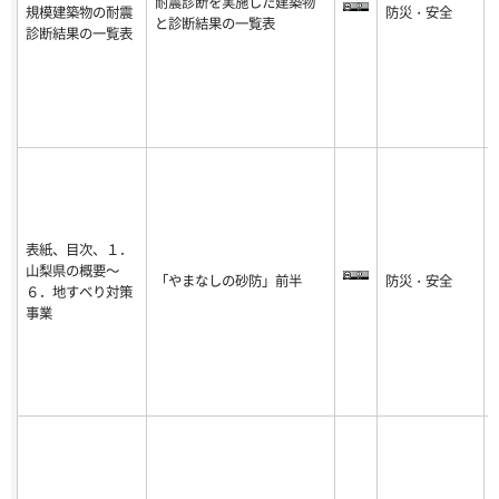
耐震診断を実施した建築物
規模建築物の耐震
防災・安全
-
と診断結果の一覧表
診断結果の一覧表
8
表紙、目次、１．
山梨県の概要～
「やまなしの砂防」前半
防災・安全
-
６．地すべり対策
8
事業