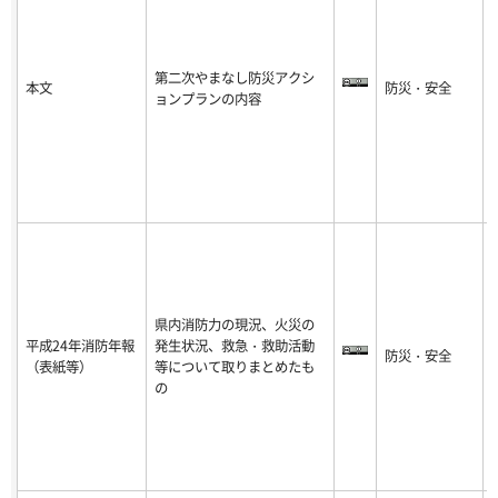
第二次やまなし防災アクシ
本文
防災・安全
-
ョンプランの内容
8
県内消防力の現況、火災の
平成24年消防年報
発生状況、救急・救助活動
防災・安全
-
（表紙等）
等について取りまとめたも
8
の