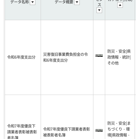
データ名称
データ概要
ス
防災・安全|県
災害復旧事業費負担金の令
令和6年度支出分
政情報・統計|
-
和6年度支出分
その他
6
防災・安全|ま
令和7年度優良下
令和7年度優良下請業者表彰
ちづくり・環
請業者表彰被表彰
-
被表彰者名簿
境|県政情報・
者名簿
1