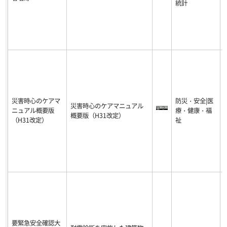
統計
災害時心のケアマ
防災・安全|医
災害時心のケアマニュアル
ニュアル概要版
療・健康・福
-
概要版（H31改定）
（H31改定）
祉
1
要緊急安全確認大