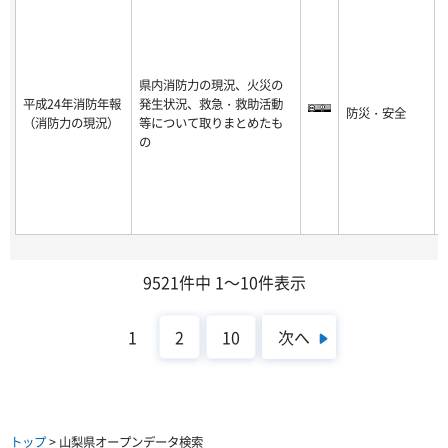
県内消防力の現況、火災の
平成24年消防年報
発生状況、救急・救助活動
防災・安全
-
（消防力の現況）
等について取りまとめたも
8
の
9521件中 1～10件表示
次へ
1
2
10
トップ
> 山梨県オープンデータ検索