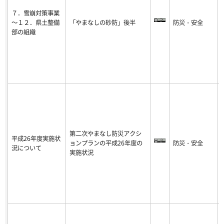
７．雪崩対策事業
～１２．県土整備
「やまなしの砂防」後半
防災・安全
-
部の組織
8
第二次やまなし防災アクシ
平成26年度実施状
ョンプランの平成26年度の
防災・安全
-
況について
実施状況
8