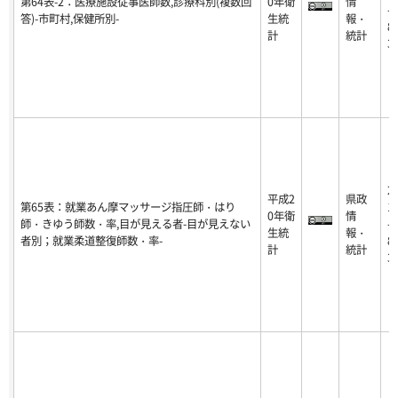
第64表-2：医療施設従事医師数,診療科別(複数回
0年衛
情
-0
答)-市町村,保健所別-
生統
報・
8-
計
統計
3
2
平成2
県政
第65表：就業あん摩マッサージ指圧師・はり
1
0年衛
情
師・きゆう師数・率,目が見える者-目が見えない
-0
生統
報・
者別；就業柔道整復師数・率-
8-
計
統計
3