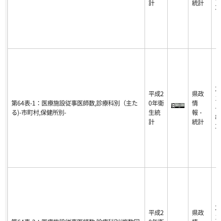
計
統計
3
2
平成2
県政
1
第64表-1：医療施設従事医師数,診療科別（主た
0年衛
情
-0
る)-市町村,保健所別-
生統
報・
8-
計
統計
3
2
平成2
県政
1