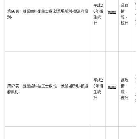
2
平成2
県政
1
第66表：就業歯科衛生士数,就業場所別-都道府県
0年衛
情
-0
別-
生統
報・
8-
計
統計
3
2
平成2
県政
1
第67表：就業歯科技工士数,性・就業場所別-都道
0年衛
情
-0
府県別-
生統
報・
8-
計
統計
3