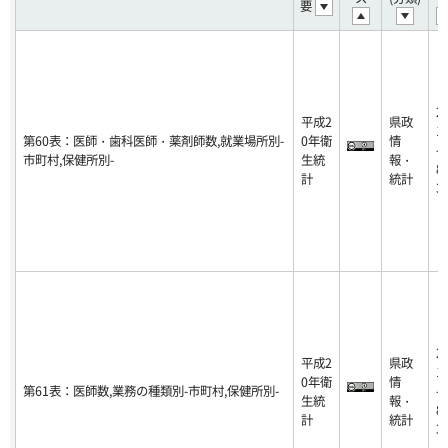
要
2
平成2
県政
1
第60表：医師・歯科医師・薬剤師数,就業場所別-
0年衛
情
-0
市町村,保健所別-
生統
報・
8-
計
統計
3
2
平成2
県政
1
0年衛
情
第61表：医師数,業務の種類別-市町村,保健所別-
-0
生統
報・
8-
計
統計
3