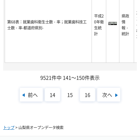
2
平成2
県政
1
第68表：就業歯科衛生士数・率；就業歯科技工
0年衛
情
-0
士数・率-都道府県別-
生統
報・
8-
計
統計
3
9521件中 141～150件表示
前へ
次へ
14
15
16
トップ
> 山梨県オープンデータ検索