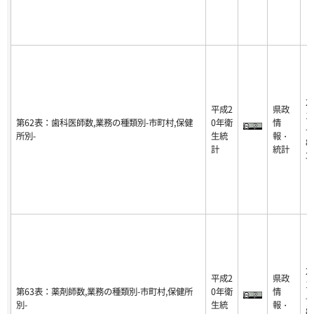
2
平成2
県政
1
第62表：歯科医師数,業務の種類別-市町村,保健
0年衛
情
-0
所別-
生統
報・
8-
計
統計
3
2
平成2
県政
1
第63表：薬剤師数,業務の種類別-市町村,保健所
0年衛
情
-0
別-
生統
報・
8-