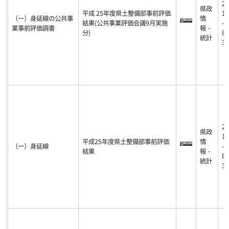
20
県政
平成 25年度県土整備部事前評価
18
（一）身延線の公共事
情
結果(公共事業評価会議9月実施
-0
業事前評価調書
報・
分)
8-
統計
31
20
県政
18
平成25年度県土整備部事前評価
情
（一）身延線
-0
結果
報・
8-
統計
31