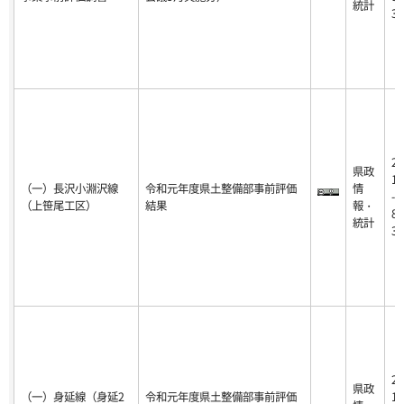
統計
31
20
県政
18
（一）長沢小淵沢線
令和元年度県土整備部事前評価
情
-0
（上笹尾工区）
結果
報・
8-
統計
31
20
県政
（一）身延線（身延2
令和元年度県土整備部事前評価
18