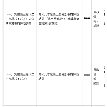
20
県政
（一）箕輪須玉線（二
令和元年度県土整備部事前評価
18
情
日市場バイパス）の公
結果 （県土整備部公共事業評価
-0
報・
共事業事前評価調書
会議5月実施分）
8-
統計
31
20
県政
18
（一）箕輪須玉線（二
令和元年度県土整備部事前評価
情
-0
日市場バイパス）
結果
報・
8-
統計
31