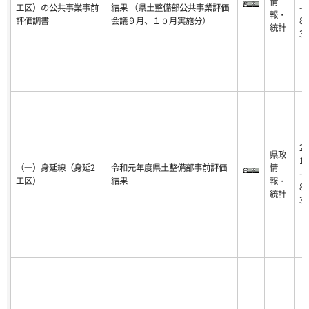
情
工区）の公共事業事前
結果 （県土整備部公共事業評価
-0
報・
評価調書
会議９月、１０月実施分）
8-
統計
31
20
県政
18
（一）身延線（身延2
令和元年度県土整備部事前評価
情
-0
工区）
結果
報・
8-
統計
31