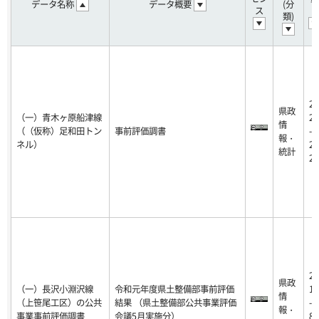
データ名称
データ概要
(分
ス
日
類)
20
県政
（一）青木ヶ原船津線
20
情
（（仮称）足和田トン
事前評価調書
-1
報・
ネル）
2-
統計
22
20
県政
（一）長沢小淵沢線
令和元年度県土整備部事前評価
18
情
（上笹尾工区）の公共
結果 （県土整備部公共事業評価
-0
報・
事業事前評価調書
会議5月実施分）
8-