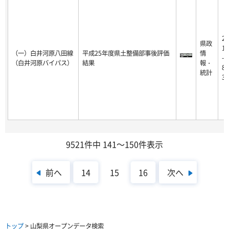
20
県政
18
（一）白井河原八田線
平成25年度県土整備部事後評価
情
-0
（白井河原バイパス）
結果
報・
8-
統計
31
9521件中 141～150件表示
前へ
次へ
14
15
16
トップ
> 山梨県オープンデータ検索