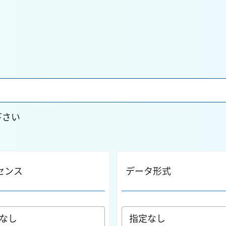
下さい
センス
データ形式