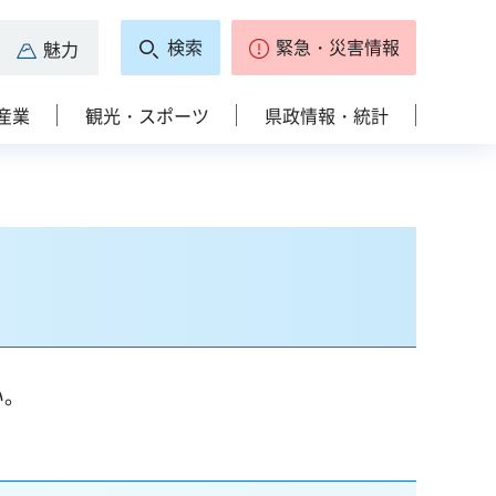
検索
緊急・災害情報
魅力
産業
観光・スポーツ
県政情報・統計
い。