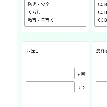
登録日
最終
以降
まで