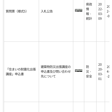
県政
20
202
情
22-
質問票（様式5）
入札公告
2-0
報・
03-
-09
統計
09
20
建築物防災出張講座の
防
202
「住まいの耐震化出張
20-
申込書及び問い合わせ
災・
4-0
講座」申込書
03-
先について
安全
-27
01