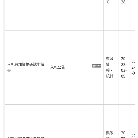
て
28
県政
20
202
入札参加資格確認申請
情
22-
入札公告
2-0
書
報・
03-
-09
統計
09
県政
20
202