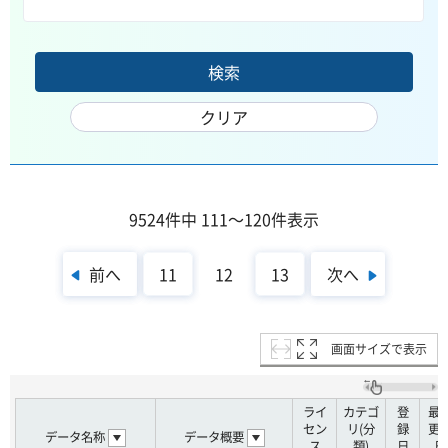
9524件中 111～120件表示
前へ
次へ
11
12
13
画面サイズで表示
ライ
カテゴ
登
最
セン
リ(分
録
更
データ名称
データ概要
ス
類)
日
日