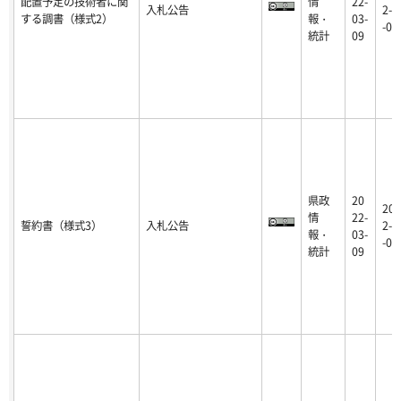
配置予定の技術者に関
情
22-
入札公告
2-0
する調書（様式2）
報・
03-
-09
統計
09
県政
20
202
情
22-
誓約書（様式3）
入札公告
2-0
報・
03-
-09
統計
09