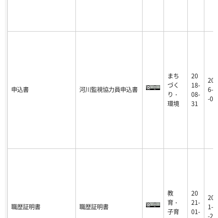
まち
20
202
づく
18-
申込書
河川監視協力員申込書
6-0
り・
08-
-07
環境
31
教
20
202
育・
21-
職歴証明書
職歴証明書
1-0
子育
01-
-28