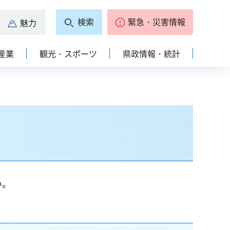
検索
緊急・災害情報
魅力
産業
観光・スポーツ
県政情報・統計
い。