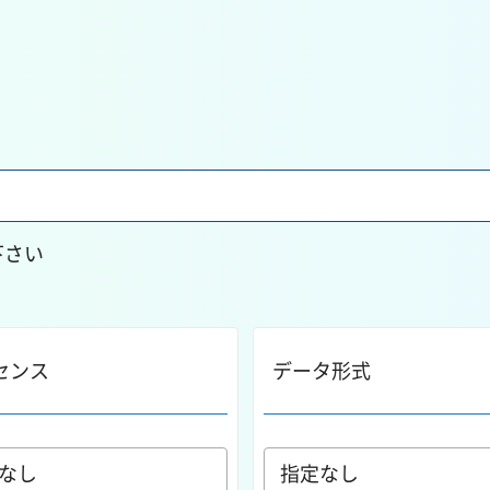
下さい
センス
データ形式