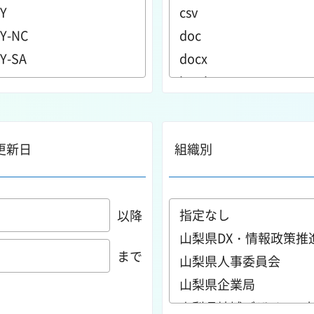
更新日
組織別
以降
まで