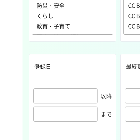
登録日
最終
以降
まで