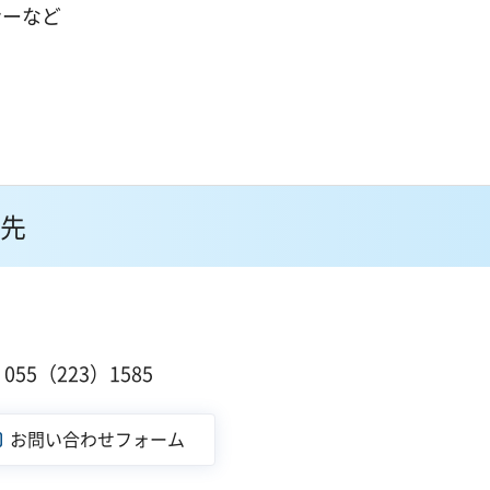
ナーなど
先
１
55（223）1585