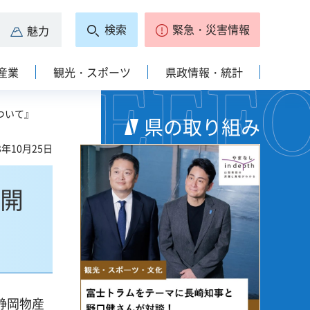
検索
緊急・災害情報
魅力
産業
観光・スポーツ
県政情報・統計
ついて』
県の取り組み
3年10月25日
の開
静岡物産