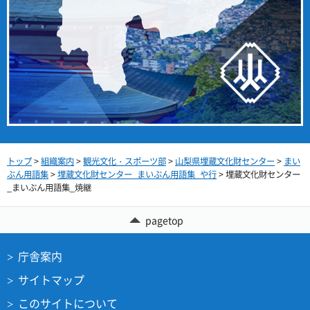
トップ
>
組織案内
>
観光文化・スポーツ部
>
山梨県埋蔵文化財センター
>
まい
ぶん用語集
>
埋蔵文化財センター_まいぶん用語集_や行
> 埋蔵文化財センター
_まいぶん用語集_焼継
pagetop
庁舎案内
サイトマップ
このサイトについて