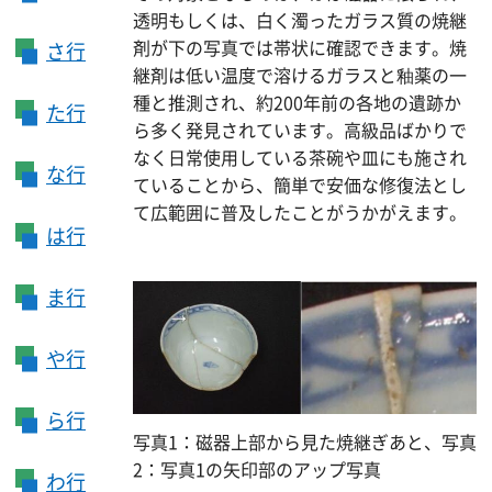
透明もしくは、白く濁ったガラス質の焼継
剤が下の写真では帯状に確認できます。焼
さ行
継剤は低い温度で溶けるガラスと釉薬の一
種と推測され、約200年前の各地の遺跡か
た行
ら多く発見されています。高級品ばかりで
なく日常使用している茶碗や皿にも施され
な行
ていることから、簡単で安価な修復法とし
て広範囲に普及したことがうかがえます。
は行
ま行
や行
ら行
写真1：磁器上部から見た焼継ぎあと、写真
2：写真1の矢印部のアップ写真
わ行