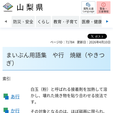
閲覧支援
山梨県
前のスライドを表示
防災・安全
くらし
教育・子育て
医療・健康・福
ページID：71784
更新日：2026年4月10日
まいぶん用語集 や行 焼継（やきつ
ぎ）
索引
白玉（粉）と呼ばれる接着剤を加熱して溶
かし、壊れた焼き物を貼り合わせる技法で
あ行
す。
か行
その対象となるのは、ほぼ磁器に限られ、