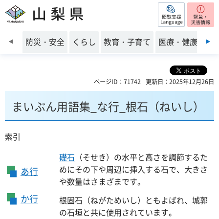
閲覧支援
山梨県
前のスライドを表示
防災・安全
くらし
教育・子育て
医療・健康・福
ページID：71742
更新日：2025年12月26日
まいぶん用語集_な行_根石（ねいし）
索引
礎石
（そせき）の水平と高さを調節するた
めにその下や周辺に挿入する石で、大きさ
あ行
や数量はさまざまです。
か行
根固石（ねがためいし）ともよばれ、城郭
の石垣と共に使用されています。