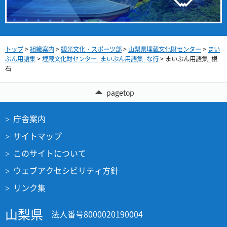
トップ
>
組織案内
>
観光文化・スポーツ部
>
山梨県埋蔵文化財センター
>
まい
ぶん用語集
>
埋蔵文化財センター_まいぶん用語集_な行
> まいぶん用語集_根
石
pagetop
庁舎案内
サイトマップ
このサイトについて
ウェブアクセシビリティ方針
リンク集
山梨県
法人番号8000020190004