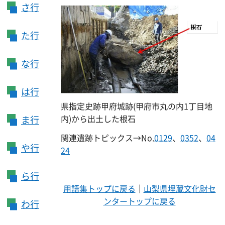
さ行
た行
な行
は行
県指定史跡甲府城跡(甲府市丸の内1丁目地
内)から出土した根石
ま行
関連遺跡トピックス→No.
0129
、
0352
、
04
や行
24
ら行
用語集トップに戻る
｜
山梨県埋蔵文化財セ
ンタートップに戻る
わ行