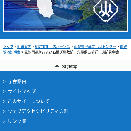
トップ
>
組織案内
>
観光文化・スポーツ部
>
山梨県埋蔵文化財センター
>
遺跡
現地説明会
> 毘沙門遺跡および石橋氏屋敷跡・先屋敷古墳群 遺跡見学会
pagetop
庁舎案内
サイトマップ
このサイトについて
ウェブアクセシビリティ方針
リンク集