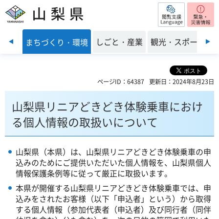
閲覧支援
山梨県
前のスライドを表示
・福祉
しごと・産業
観光・スポーツ
まちづくり・環境
ページID：64387
更新日：2024年8月23日
山梨県リニアどきどき体験乗車におけ
る個人情報の取扱いについて
山梨県（本県）は、山梨県リニアどきどき体験乗車の申
込みのためにご提供いただいた個人情報を、山梨県個人
情報保護条例等に従って厳正に取扱います。
本県が開催する山梨県リニアどきどき体験乗車では、申
込みをされたお客様（以下「申込者」という）から取得
する個人情報（参加代表者（申込者）及び同行者（同伴