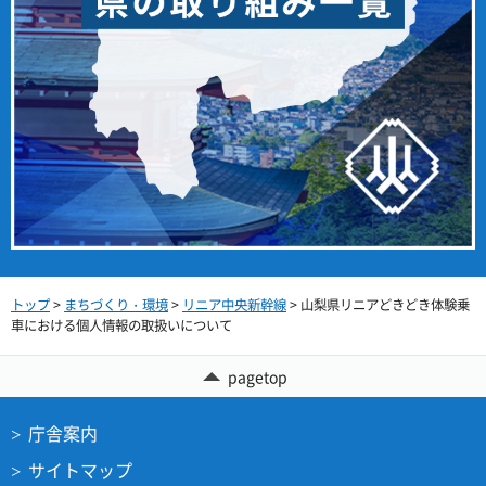
トップ
>
まちづくり・環境
>
リニア中央新幹線
> 山梨県リニアどきどき体験乗
車における個人情報の取扱いについて
pagetop
庁舎案内
サイトマップ