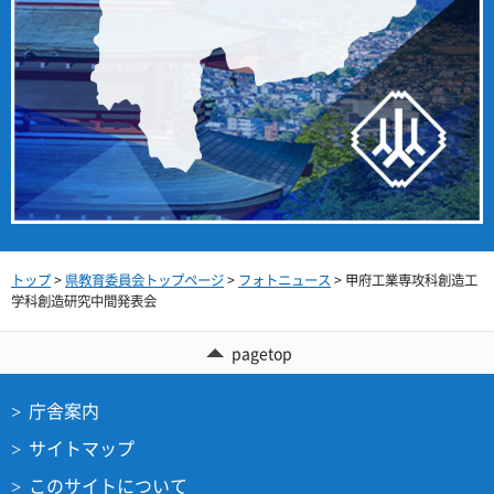
トップ
>
県教育委員会トップページ
>
フォトニュース
> 甲府工業専攻科創造工
学科創造研究中間発表会
pagetop
庁舎案内
サイトマップ
このサイトについて