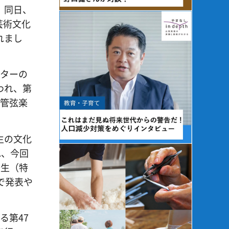
、同日、
芸術文化
れまし
ターの
われ、第
楽管弦楽
生の文化
れ、今回
校生（特
で発表や
る第47