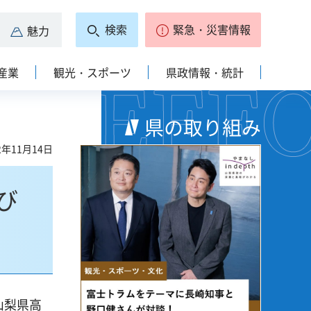
検索
緊急・災害情報
魅力
産業
観光・スポーツ
県政情報・統計
県の取り組み
2年11月14日
び
山梨県高