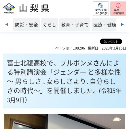
閲覧支援
山梨県
前のスライドを表示
防災・安全
くらし
教育・子育て
医療・健康・福
ページID：108206
更新日：2023年3月15日
富士北稜高校で、ブルボンヌさんによ
る特別講演会「ジェンダー と多様な性
～ 男らしさ ､女らしさより､自分らし
さの時代～」を開催しました
。(令和5年
3月9日）