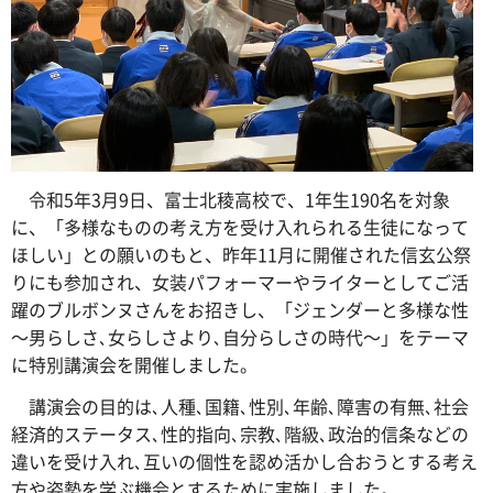
令和5年3月9日、富士北稜高校で、1年生190名を対象
に、「多様なものの考え方を受け入れられる生徒になって
ほしい」との願いのもと、昨年11月に開催された信玄公祭
りにも参加され、女装パフォーマーやライターとしてご活
躍のブルボンヌさんをお招きし、「ジェンダーと多様な性
～男らしさ､女らしさより､自分らしさの時代～」をテーマ
に特別講演会を開催しました。
講演会の目的は､人種､国籍､性別､年齢､障害の有無､社会
経済的ステータス､性的指向､宗教､階級､政治的信条などの
違いを受け入れ､互いの個性を認め活かし合おうとする考え
方や姿勢を学ぶ機会とするために実施しました。