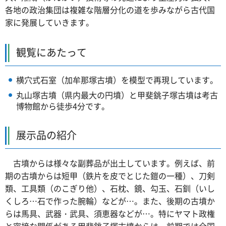
各地の政治集団は複雑な階層分化の道を歩みながら古代国
家に発展していきます。
観覧にあたって
横穴式石室（加牟那塚古墳）を模型で再現しています。
丸山塚古墳（県内最大の円墳）と甲斐銚子塚古墳は考古
博物館から徒歩4分です。
展示品の紹介
古墳
からは様々な副葬品が出土しています。例えば、前
期の古墳からは短甲（鉄片を皮でとじた鎧の一種）、刀剣
類、工具類（のこぎり他）、石枕、鏡、勾玉、石釧（いし
くしろ…石で作った腕輪）などが…。また、後期の古墳か
らは馬具、武器・武具、須恵器などが…。特にヤマト政権
と密接な関係がある甲斐銚子塚古墳からは、前期では全国