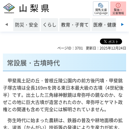
閲覧支援
山梨県
前のスライドを表示
防災・安全
くらし
教育・子育て
医療・健康・福
ページID：3701
更新日：2025年12月24日
常設展・古墳時代
甲斐
風土記の丘・曽根丘陵公園内の前方後円墳・甲斐銚
子塚古墳は全長169mを誇る東日本最大級の古墳（4世紀後
半）です。出土した三角縁神獣鏡は卑弥呼の鏡なのか、な
ぜこの地に巨大古墳が造営されたのか、卑弥呼とヤマト政
権との関連も含めて完全には解明されていません。
弥生
時代に始まった農耕は、鉄器の普及や耕地面積の拡
大、灌漑（かんがい）技術等の発達により生産力が拡大、