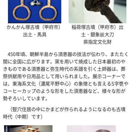
かんかん塚古墳（甲府市）
稲荷塚古墳（甲府市）出
出土・馬具
土・銀象嵌大刀
県指定文化財
450
年頃、朝鮮半島から須恵器の技法が伝わり、またたく
間に全国に広がります。窯を用いて焼成した日本最初のや
きものである須恵器と弥生時代の系譜を引く土師器は、葬
祭供献用や日用品として用いられました。展示コーナーで
は、東海系文化（濃尾平野中心）の象徴とも言えるS字甕や
コーヒーカップのような形をした須恵器など、様々な形が
勢ぞろいしています。
（
竪穴住居の中にかまどが作られるようになるのも古墳
時代（中期）です）