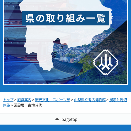
トップ
>
組織案内
>
観光文化・スポーツ部
>
山梨県立考古博物館
>
展示と周辺
施設
> 常設展・古墳時代
pagetop