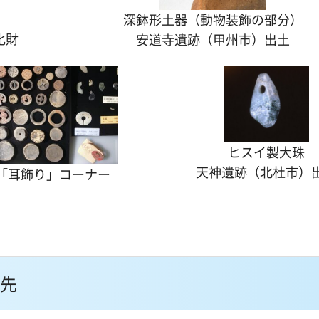
深鉢形土器（動物装飾の部分）
化財
安道寺遺跡（甲州市）出土
ヒスイ製大珠
天神遺跡（北杜市）
「耳飾り」コーナー
先