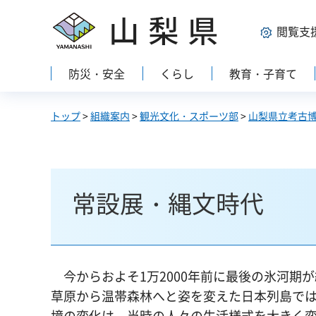
山梨県
閲覧支
防災・安全
くらし
教育・子育て
トップ
>
組織案内
>
観光文化・スポーツ部
>
山梨県立考古
常設展・縄文時代
今
からおよそ1万2000年前に最後の氷河
草原から温帯森林へと姿を変えた日本列島で
境の変化は、当時の人々の生活様式を大きく変