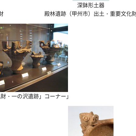
深鉢形土器
財
殿林遺跡（甲州市）出土・重要文化
化財・一の沢遺跡」コーナー」