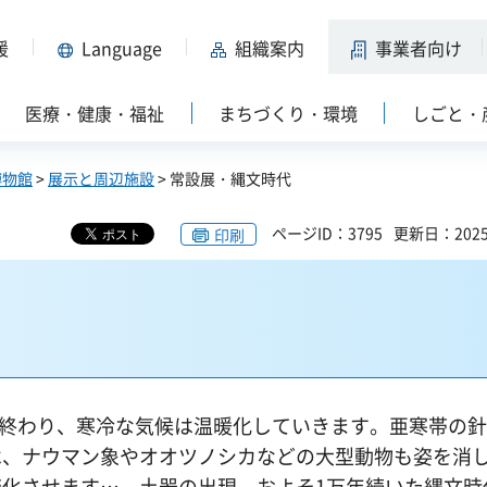
援
Language
組織案内
事業者向け
医療・健康・福祉
まちづくり・環境
しごと・
博物館
>
展示と周辺施設
> 常設展・縄文時代
ページID：3795
更新日：202
印刷
期が終わり、寒冷な気候は温暖化していきます。亜寒帯の
は、ナウマン象やオオツノシカなどの大型動物も姿を消
化させます…。土器の出現、およそ1万年続いた縄文時