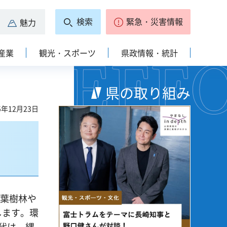
検索
緊急・災害情報
魅力
産業
観光・スポーツ
県政情報・統計
県の取り組み
5年12月23日
針葉樹林や
します。環
代は、縄