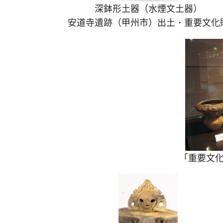
深鉢形土器（水煙文土器）
安道寺遺跡（甲州市）出土・重要文化
「重要文