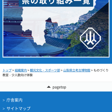
トップ
>
組織案内
>
観光文化・スポーツ部
>
山梨県立考古博物館
> ものづくり
教室・少人数向け体験
pagetop
庁舎案内
サイトマップ