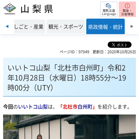
閲覧支援
山梨県
前のスライドを表示
環境
しごと・産業
観光・スポーツ
県政情報・統計
ページID：97049
更新日：2020年10月26日
いいトコ山梨「北杜市白州町」令和2
年10月28日（水曜日）18時55分～19
時00分（UTY）
今回
の
いいトコ山梨
は、
「北杜市
白州町
」
を紹介します。