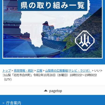
トップ
>
県政情報・統計
>
広報
>
山梨県の広報番組(テレビ・ラジオ）
> いいト
コ山梨「北杜市白州町」令和2年10月28日（水曜日）18時55分～19時00分
（UTY）
pagetop
庁舎案内