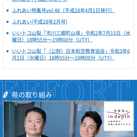
ふれあい特集号vol.48（平成28年4月1日発行）
ふれあい(平成28年2月号)
いいトコ山梨「市川三郷町山保」令和2年7月15日（水
曜日）18時55分～19時00分（UTY）
いいトコ山梨「（公財）日本航空教育協会」令和3年6
月2日（水曜日）18時55分～19時00分（UTY）
県の取り組み