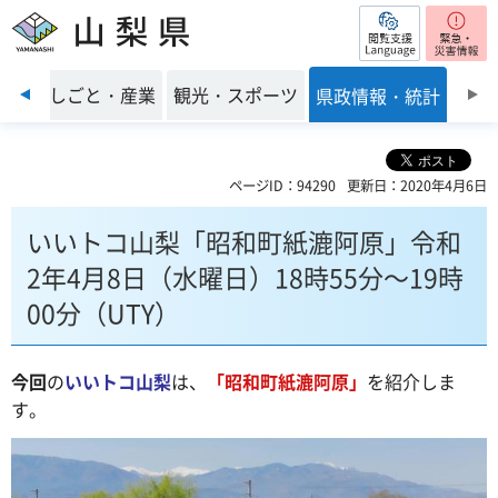
閲覧支援
山梨県
前のスライドを表示
環境
しごと・産業
観光・スポーツ
県政情報・統計
ページID：94290
更新日：2020年4月6日
いいトコ山梨「昭和町紙漉阿原」令和
2年4月8日（水曜日）18時55分～19時
00分（UTY）
今回
の
いいトコ山梨
は、
「昭和町紙漉阿原」
を紹介しま
す。