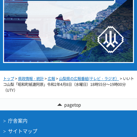
トップ
>
県政情報・統計
>
広報
>
山梨県の広報番組(テレビ・ラジオ）
> いいト
コ山梨「昭和町紙漉阿原」令和2年4月8日（水曜日）18時55分～19時00分
（UTY）
pagetop
庁舎案内
サイトマップ