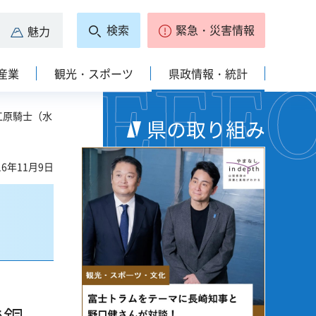
検索
緊急・災害情報
魅力
産業
観光・スポーツ
県政情報・統計
 江原騎士（水
県の取り組み
6年11月9日