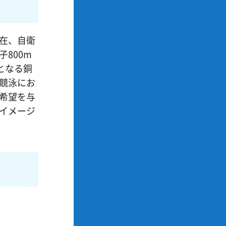
在、自衛
800m
となる銅
競泳にお
希望を与
イメージ