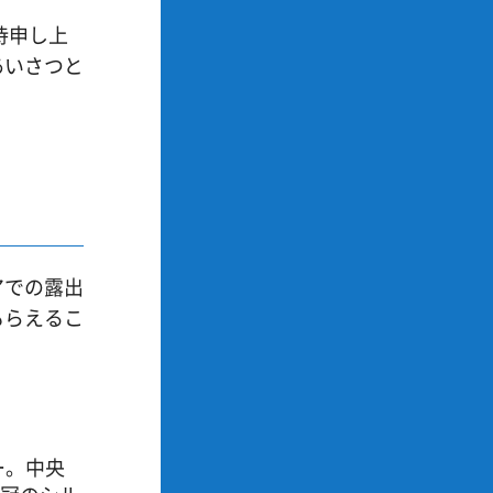
待申し上
あいさつと
アでの露出
もらえるこ
ー。中央