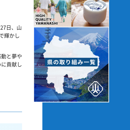
27日、山
で輝かし
感動と夢や
いに貢献し