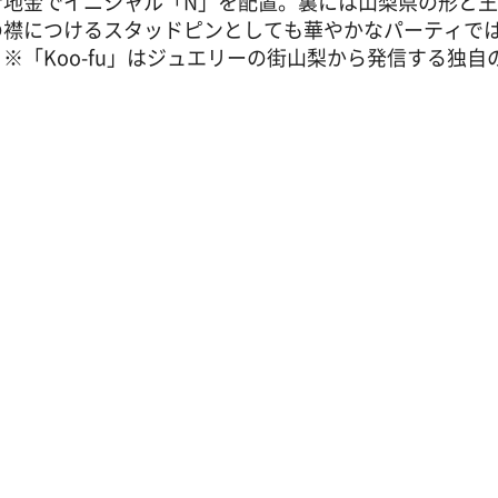
ナ地金でイニシャル「N」を配置。裏には山梨県の形と
の襟につけるスタッドピンとしても華やかなパーティで
※「Koo-fu」はジュエリーの街山梨から発信する独自