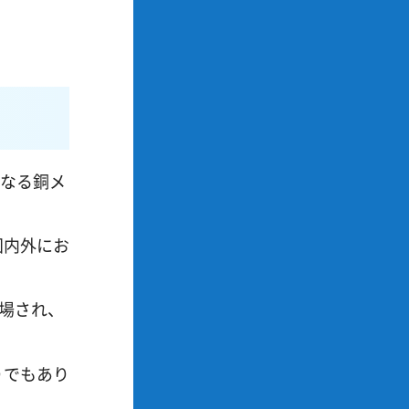
となる銅メ
国内外にお
場され、
りでもあり