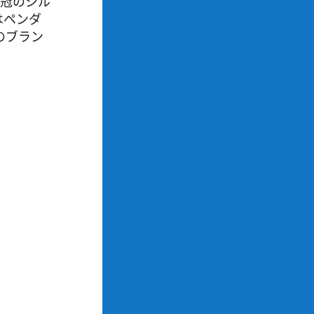
王冠のシル
はペンダ
のブラン