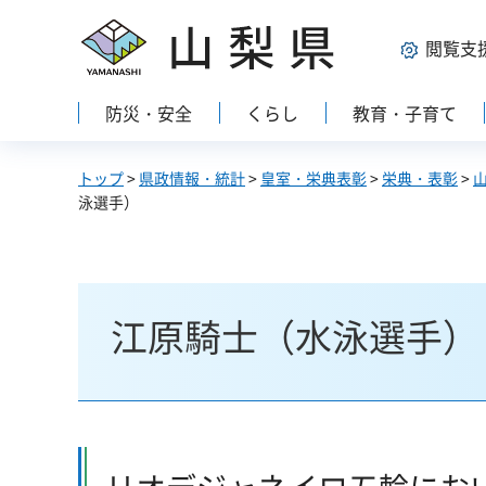
山梨県
閲覧支
防災・安全
くらし
教育・子育て
トップ
>
県政情報・統計
>
皇室・栄典表彰
>
栄典・表彰
>
泳選手）
江原騎士（水泳選手）