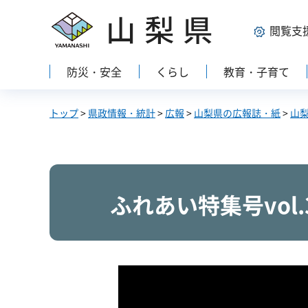
山梨県
閲覧支
防災・安全
くらし
教育・子育て
トップ
>
県政情報・統計
>
広報
>
山梨県の広報誌・紙
>
山
ふれあい特集号vol