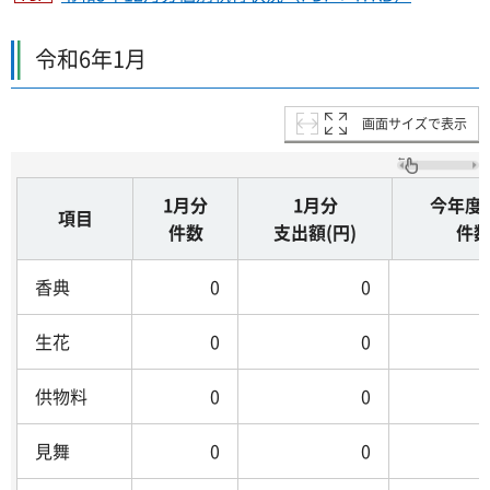
令和6年1月
画面サイズで表示
1月分
1月分
今年度
項目
件数
支出額(円)
件
香典
0
0
生花
0
0
供物料
0
0
見舞
0
0