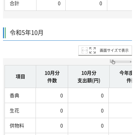
合計
0
0
令和5年10月
画面サイズで表示
10月分
10月分
今年度
項目
件数
支出額(円)
件
香典
0
0
生花
0
0
供物料
0
0