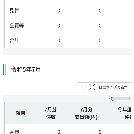
見舞
0
0
会費等
0
0
合計
0
0
令和5年7月
画面サイズで表示
7月分
7月分
今年度
項目
件数
支出額(円)
件
香典
0
0