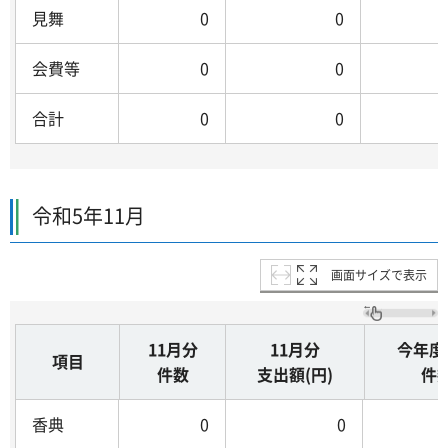
見舞
0
0
会費等
0
0
合計
0
0
令和5年11月
画面サイズで表示
11月分
11月分
今年度
項目
件数
支出額(円)
件
香典
0
0