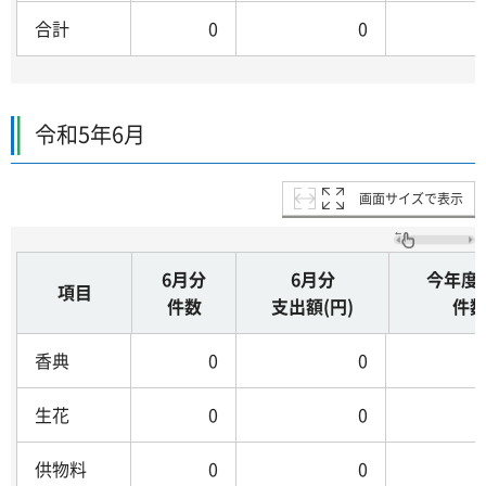
合計
0
0
令和5年6月
画面サイズで表示
6月分
6月分
今年度
項目
件数
支出額(円)
件
香典
0
0
生花
0
0
供物料
0
0