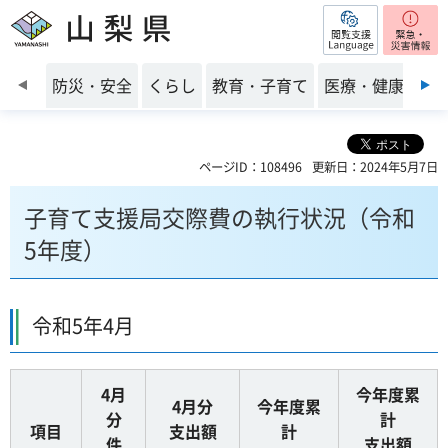
閲覧支援
山梨県
前のスライドを表示
防災・安全
くらし
教育・子育て
医療・健康・福
ページID：108496
更新日：2024年5月7日
子育て支援局交際費の執行状況（令和
5年度）
令和5年4月
4月
今年度累
4月分
今年度累
分
計
項目
支出額
計
件
支出額