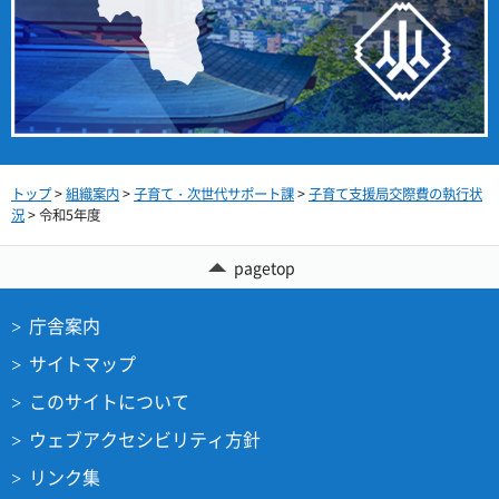
トップ
>
組織案内
>
子育て・次世代サポート課
>
子育て支援局交際費の執行状
況
> 令和5年度
pagetop
庁舎案内
サイトマップ
このサイトについて
ウェブアクセシビリティ方針
リンク集