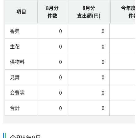
8月分
8月分
今年度
項目
件数
支出額(円)
件
香典
0
0
生花
0
0
供物料
0
0
見舞
0
0
会費等
0
0
合計
0
0
令和5年9月