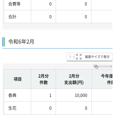
会費等
0
0
合計
0
0
令和6年2月
画面サイズで表示
2月分
2月分
今年度
項目
件数
支出額(円)
件
香典
1
10,000
生花
0
0