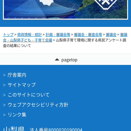
トップ
>
県政情報・統計
>
計画・審議会等
>
審議会・審査会等
>
審議会
>
審議
会・山梨県子ども・子育て会議
> 山梨県子育て環境に関する県民アンケート調
査の結果について
pagetop
庁舎案内
サイトマップ
このサイトについて
ウェブアクセシビリティ方針
リンク集
山梨県
法人番号8000020190004