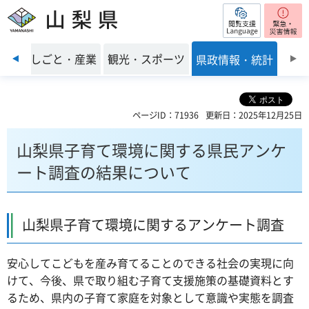
閲覧支援
山梨県
前のスライドを表示
環境
しごと・産業
観光・スポーツ
県政情報・統計
ページID：71936
更新日：2025年12月25日
山梨県子育て環境に関する県民アンケ
ート調査の結果について
山梨県子育て環境に関するアンケート調査
安心してこどもを産み育てることのできる社会の実現に向
けて、今後、県で取り組む子育て支援施策の基礎資料とす
るため、県内の子育て家庭を対象として意識や実態を調査