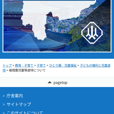
トップ
>
教育・子育て
>
子育て
>
ひとり親・児童福祉
>
子どもの権利と児童虐
待
> 被措置児童等虐待について
pagetop
庁舎案内
サイトマップ
このサイトについて