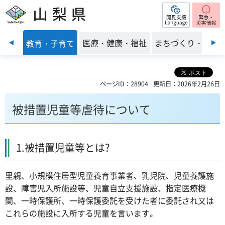
閲覧支援
山梨県
前のスライドを表示
くらし
医療・健康・福祉
まちづくり・環境
教育・子育て
ページID：28904
更新日：2026年2月26日
被措置児童等虐待について
1.被措置児童等とは?
里親、小規模住居型児童養育事業者、乳児院、児童養護施
設、障害児入所施設等、児童自立支援施設、指定医療機
関、一時保護所、一時保護委託を受けた者に委託され又は
これらの施設に入所する児童を言います。