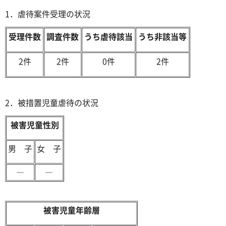
1．虐待案件受理の状況
受理件数
調査件数
うち虐待該当
うち非該当等
2件
2件
0件
2件
2．被措置児童虐待の状況
被害児童性別
男 子
女 子
―
―
被害児童年齢層