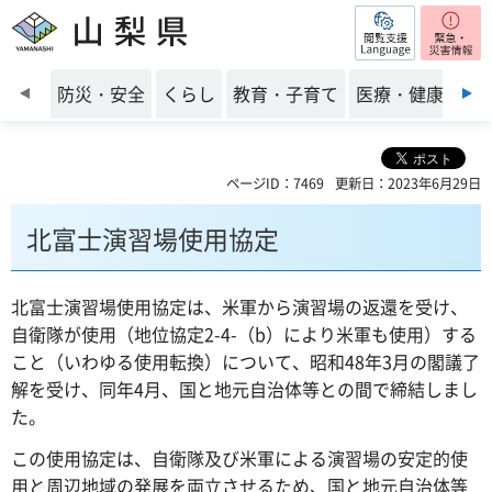
閲覧支援
山梨県
前のスライドを表示
防災・安全
くらし
教育・子育て
医療・健康・福
ページID：7469
更新日：2023年6月29日
北富士演習場使用協定
北富士演習場使用協定は、米軍から演習場の返還を受け、
自衛隊が使用（地位協定2-4-（b）により米軍も使用）する
こと（いわゆる使用転換）について、昭和48年3月の閣議了
解を受け、同年4月、国と地元自治体等との間で締結しまし
た。
この使用協定は、自衛隊及び米軍による演習場の安定的使
用と周辺地域の発展を両立させるため、国と地元自治体等