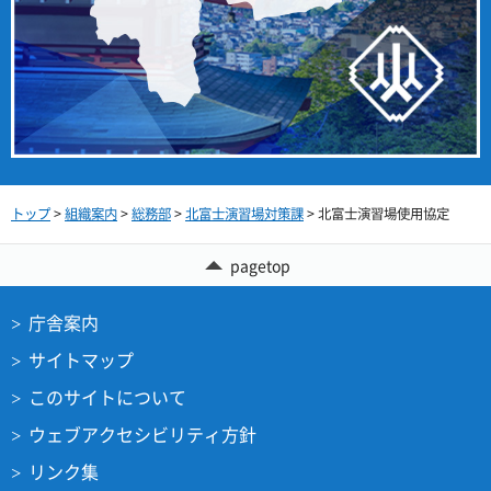
トップ
>
組織案内
>
総務部
>
北富士演習場対策課
> 北富士演習場使用協定
pagetop
庁舎案内
サイトマップ
このサイトについて
ウェブアクセシビリティ方針
リンク集