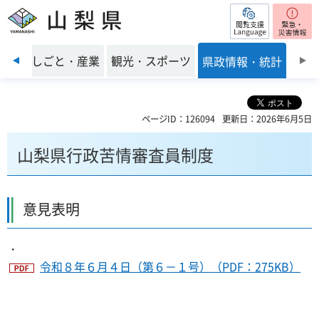
閲覧支援
山梨県
前のスライドを表示
環境
しごと・産業
観光・スポーツ
県政情報・統計
ページID：126094
更新日：2026年6月5日
山梨県行政苦情審査員制度
意見表明
・
令和８年６月４日（第６－１号）（PDF：275KB）