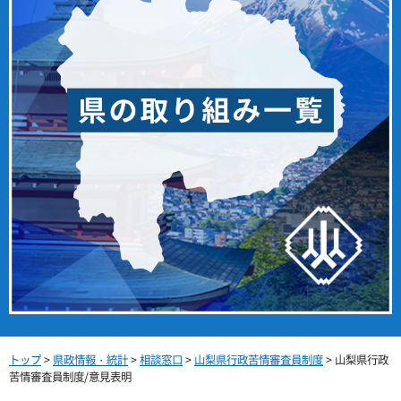
トップ
>
県政情報・統計
>
相談窓口
>
山梨県行政苦情審査員制度
> 山梨県行政
苦情審査員制度/意見表明