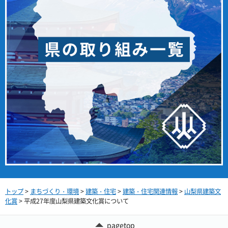
トップ
>
まちづくり・環境
>
建築・住宅
>
建築・住宅関連情報
>
山梨県建築文
化賞
> 平成27年度山梨県建築文化賞について
pagetop