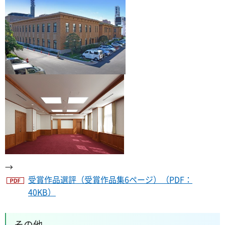
→
受賞作品選評（受賞作品集6ページ）（PDF：
40KB）
その他