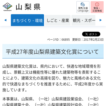
閲覧支援
山梨県
前のスライドを表示
・福祉
しごと・産業
観光・スポーツ
まちづくり・環境
ページID：66895
更新日：2017年2月23日
平成27年度山梨県建築文化賞について
山梨県建築文化賞は、県内において、快適な地域環境を形
成し、景観上又は機能性等に優れた建築物等を表彰するこ
とにより、建築文化の高揚を図り、魅力と風格のある文化
的で快適なまちづくりを推進するために、平成2年度から実
施しています。
本事業は、山梨県、（一社）山梨県建設業協会、（一社）
山梨県建築士会、（一社）山梨県建築設計協会、（一社）