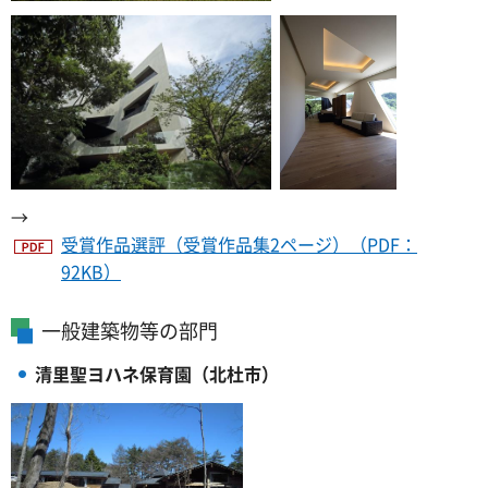
→
受賞作品選評（受賞作品集2ページ）（PDF：
92KB）
一般建築物等の部門
清里聖ヨハネ保育園（北杜市）