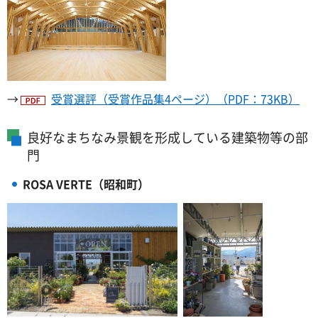
→
受賞選評（受賞作品集4ページ）（PDF：73KB）
良好なまちなみ景観を形成している建築物等の部
門
ROSA VERTE（昭和町）