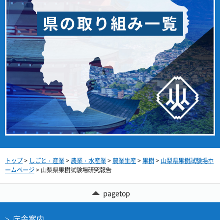
トップ
>
しごと・産業
>
農業・水産業
>
農業生産
>
果樹
>
山梨県果樹試験場ホ
ームページ
> 山梨県果樹試験場研究報告
pagetop
庁舎案内