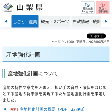
閲覧支援
山梨県
前のスライドを表示
・環境
観光・スポーツ
県政情報・統計
しごと・産業
ページID：1960
更新日：2025年6月23日
産地強化計画
産地強化計画について
産地の特性や意向をふまえ、担い手の育成・確保をはじめ
とする産地の将来像を実現するため産地強化計画を策定し
ました。
産地強化計画の概要（PDF：328KB）