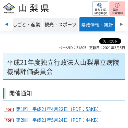
閲覧支援
山梨県
前のスライドを表示
環境
しごと・産業
観光・スポーツ
県政情報・統計
ページID：31805
更新日：2021年3月5日
平成21年度独立行政法人山梨県立病院
機構評価委員会
開催通知
第1回：平成21年4月22日（PDF：53KB）
第2回：平成21年5月24日（PDF：44KB）