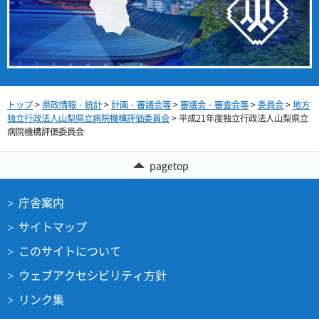
トップ
>
県政情報・統計
>
計画・審議会等
>
審議会・審査会等
>
委員会
>
地方
独立行政法人山梨県立病院機構評価委員会
> 平成21年度独立行政法人山梨県立
病院機構評価委員会
pagetop
庁舎案内
サイトマップ
このサイトについて
ウェブアクセシビリティ方針
リンク集