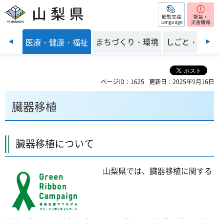
閲覧支援
山梨県
前のスライドを表示
子育て
まちづくり・環境
しごと・産業
医療・健康・福祉
ページID：1625
更新日：2025年9月16日
臓器移植
臓器移植について
山梨県では、臓器移植に関する