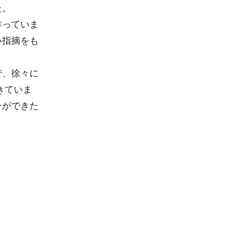
た。
作っていま
い指摘をも
で、徐々に
きていま
ンができた