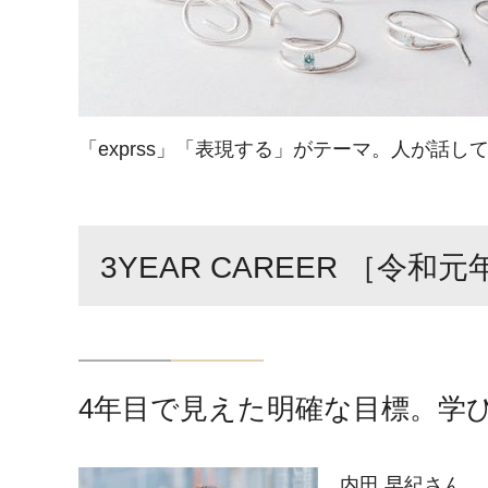
「exprss」「表現する」がテーマ。人が話
3YEAR CAREER ［令和
4年目で見えた明確な目標。学
内田 早紀さん