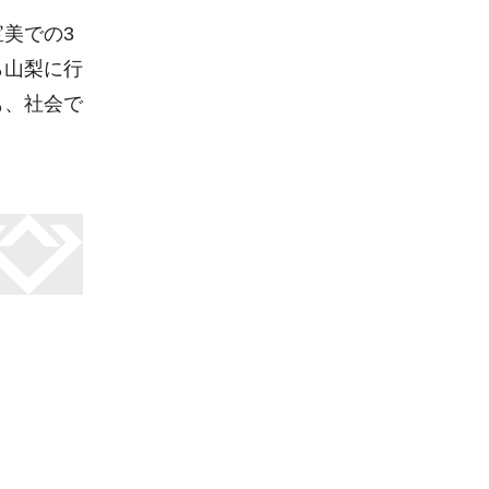
美での3
ら山梨に行
も、社会で