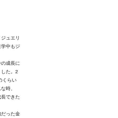
、ジュエリ
在学中もジ
身の成長に
した。2
のくらい
んな時、
成長できた
知だった金