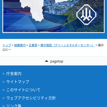
トップ
>
組織案内
>
企業局
>
展示施設（クリーンエネルギーセンター）
> 展示
ロビー
pagetop
庁舎案内
サイトマップ
このサイトについて
ウェブアクセシビリティ方針
リンク集