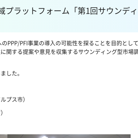
I地域プラットフォーム「第1回サウンデ
。
のPPP/PFI事業の導入の可能性を探ることを目的とし
業に関する提案や意見を収集するサウンディング型市場
いました。
アルプス市）
市）