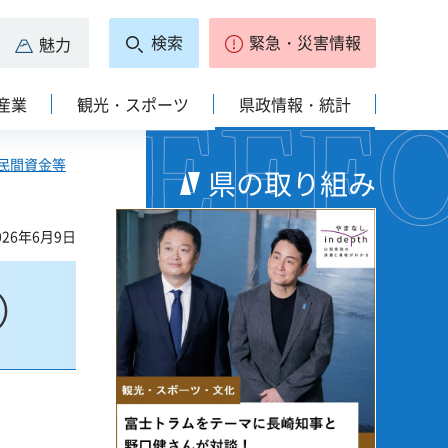
検索
緊急・災害情報
魅力
産業
観光・スポーツ
県政情報・統計
I（民間資金等
県の取り組み
26年6月9日
度）