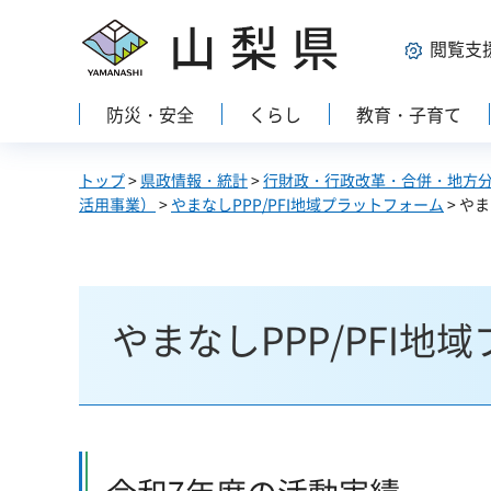
山梨県
閲覧支
防災・安全
くらし
教育・子育て
トップ
>
県政情報・統計
>
行財政・行政改革・合併・地方
活用事業）
>
やまなしPPP/PFI地域プラットフォーム
> や
やまなしPPP/PFI