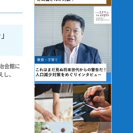
ー」
自治会館に
えし、