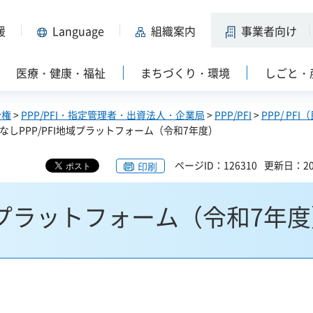
援
Language
組織案内
事業者向け
医療・健康・福祉
まちづくり・環境
しごと・
分権
>
PPP/PFI・指定管理者・出資法人・企業局
>
PPP/PFI
>
PPP/ PF
まなしPPP/PFI地域プラットフォーム（令和7年度）
ページID：126310
更新日：20
印刷
地域プラットフォーム（令和7年