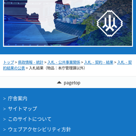
トップ
>
県政情報・統計
>
入札・公共事業関係
>
入札・契約・結果
>
入札・契
約結果の公表
> 入札結果（物品：本庁管理課以外）
pagetop
庁舎案内
サイトマップ
このサイトについて
ウェブアクセシビリティ方針