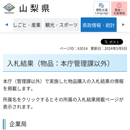
閲覧支援
山梨県
前のスライドを表示
環境
しごと・産業
観光・スポーツ
県政情報・統計
ページID：63014
更新日：2024年5月9日
入札結果（物品：本庁管理課以外）
本庁（管理課以外）で実施した物品購入の入札結果の情報
を掲載します。
所属名をクリックするとその所属の入札結果掲載ページが
表示されます。
企業局