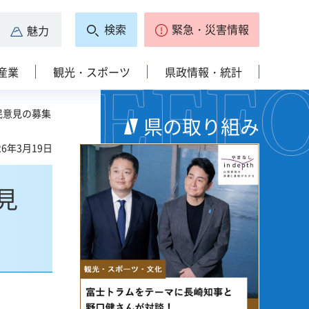
検索
緊急・災害情報
魅力
産業
観光・スポーツ
県政情報・統計
民意見の募集
県の取り組み
6年3月19日
見