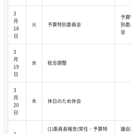
3
予算
月
火
予算特別委員会
別委
18
会
日
3
月
水
総合調整
19
日
3
月
木
休日のため休会
20
日
(1)委員長報告(常任・予算特
議会
3