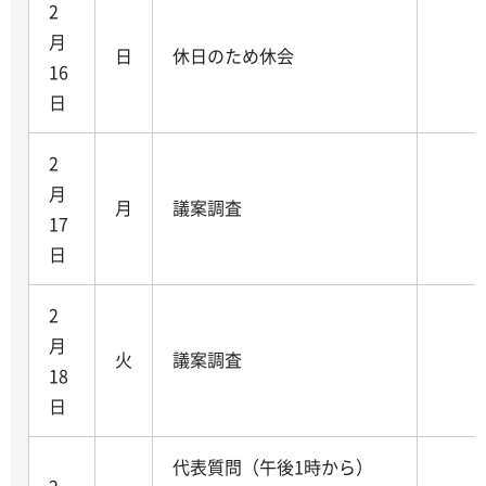
2
月
日
休日のため休会
16
日
2
月
月
議案調査
17
日
2
月
火
議案調査
18
日
代表質問（午後1時から）
2