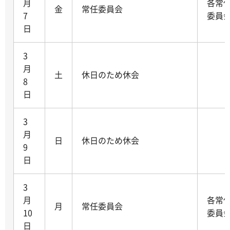
月
各常
金
常任委員会
7
委員
日
3
月
土
休日のため休会
8
日
3
月
日
休日のため休会
9
日
3
月
各常
月
常任委員会
10
委員
日