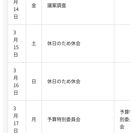
月
金
議案調査
14
日
3
月
土
休日のため休会
15
日
3
月
日
休日のため休会
16
日
3
予算
月
月
予算特別委員会
別委
17
会
日