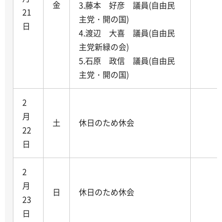
金
3.藤本 好彦 議員(自由民
21
主党・開の国)
日
4.渡辺 大喜 議員(自由民
主党新緑の会)
5.石原 政信 議員(自由民
主党・開の国)
2
月
土
休日のため休会
22
日
2
月
日
休日のため休会
23
日