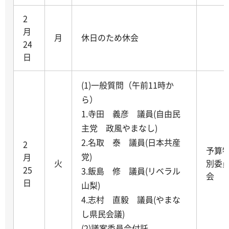
2
月
月
休日のため休会
24
日
(1)一般質問（午前11時か
ら）
1.寺田 義彦 議員(自由民
主党 政風やまなし)
2.名取 泰 議員(日本共産
2
予算
党)
月
火
別委
25
3.飯島 修 議員(リベラル
会
日
山梨)
4.志村 直毅 議員(やまな
し県民会議)
(2)議案委員会付託