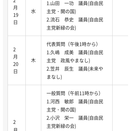
1.山田 一功 議員(自由民
月
水
主党・開の国)
19
2.流石 恭史 議員(自由民
日
主党新緑の会)
代表質問（午後1時から）
2
1.久嶋 成美 議員(自由民
月
木
主党 政風やまなし)
20
2.笠井 辰生 議員(未来や
日
まなし)
一般質問（午前11時から）
1.河西 敏郎 議員(自由民
主党・開の国)
2.小沢 栄一 議員(自由民
2
主党新緑の会)
月