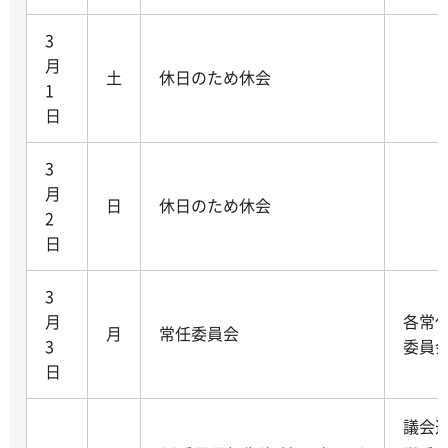
3
月
土
休日のため休会
1
日
3
月
日
休日のため休会
2
日
3
月
各常
月
常任委員会
3
委員
日
議会