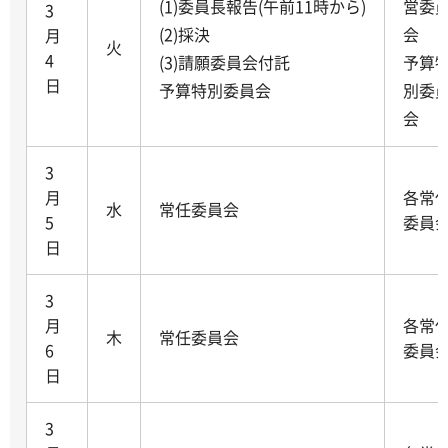
(1)委員長報告(午前11時から)
営委
3
(2)採決
会
月
火
4
(3)請願委員会付託
予算
日
予算特別委員会
別委
会
3
月
各常
水
常任委員会
5
委員
日
3
月
各常
木
常任委員会
6
委員
日
3