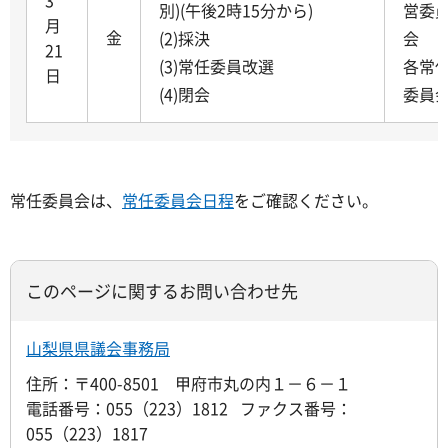
別)(午後2時15分から)
営委
月
金
(2)採決
会
21
(3)常任委員改選
各常
日
(4)閉会
委員
常任委員会は、
常任委員会日程
をご確認ください。
このページに関するお問い合わせ先
山梨県県議会事務局
住所：〒400-8501 甲府市丸の内１－６－１
電話番号：055（223）1812 ファクス番号：
055（223）1817