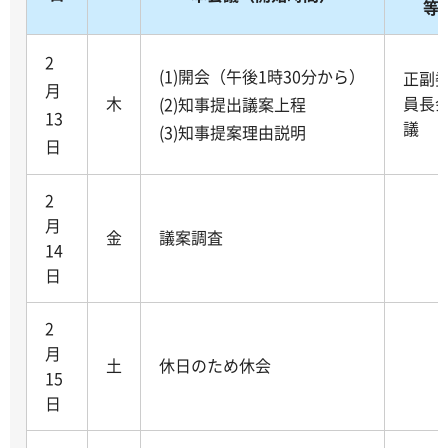
等
2
(1)開会（午後1時30分から）
正副
月
木
員長
(2)知事提出議案上程
13
議
(3)知事提案理由説明
日
2
月
金
議案調査
14
日
2
月
土
休日のため休会
15
日