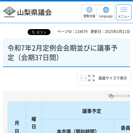
山梨県議会
閲覧支援
Language
メニュー
ページID：118679
更新日：2025年3月21日
令和7年2月定例会会期並びに議事予
定（会期37日間）
画面サイズで表示
議事予定
曜
月
日
委員
日
本会議（開始時間）