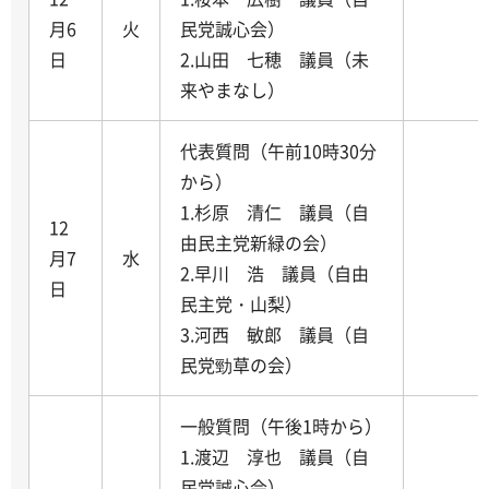
月6
火
民党誠心会）
日
2.山田 七穂 議員（未
来やまなし）
代表質問（午前10時30分
から）
1.杉原 清仁 議員（自
12
由民主党新緑の会）
月7
水
2.早川 浩 議員（自由
日
民主党・山梨）
3.河西 敏郎 議員（自
民党勁草の会）
一般質問（午後1時から）
1.渡辺 淳也 議員（自
民党誠心会）