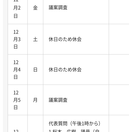
議案調査
月2
金
日
12
月3
土
休日のため休会
日
12
月4
日
休日のため休会
日
12
月5
月
議案調査
日
代表質問（午後1時から）
12
1.桜本 広樹 議員（自