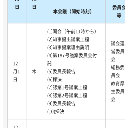
日
日
委員会
本会議（開始時刻）
等
(1)開会（午前11時から）
(2)知事提出議案上程
議会運
(3)知事提案理由説明
営委員
(4)第187号議案委員会付
会
12
託
総務委
月1
木
(5)委員長報告
員会
日
(6)採決
教育厚
(7)認第1号議案上程
生委員
(8)認第2号議案上程
会
(9)委員長報告
(10)採決
12