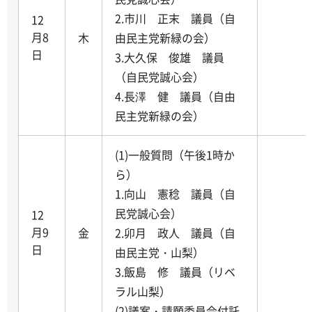
2.市川 正末 議員（自
12
月8
木
由民主党新緑の会）
日
3.大久保 俊雄 議員
（自民党誠心会）
4.長澤 健 議員（自由
民主党新緑の会）
(1)一般質問（午後1時か
ら）
1.向山 憲稔 議員（自
民党誠心会）
12
月9
金
2.卯月 政人 議員（自
日
由民主党・山梨）
3.飯島 修 議員（リベ
ラル山梨）
(2)議案・請願委員会付託