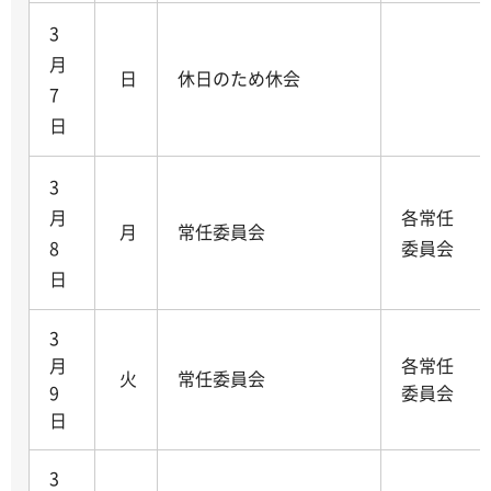
3
月
日
休日のため休会
7
日
3
月
各常任
月
常任委員会
8
委員会
日
3
月
各常任
火
常任委員会
9
委員会
日
3