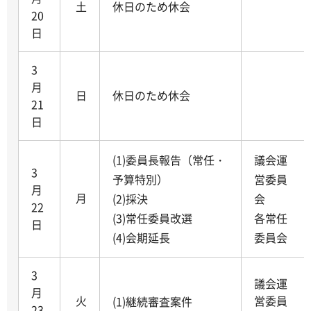
土
休日のため休会
20
日
3
月
日
休日のため休会
21
日
(1)委員長報告（常任・
議会運
3
予算特別）
営委員
月
月
(2)採決
会
22
(3)常任委員改選
各常任
日
(4)会期延長
委員会
3
議会運
月
火
営委員
(1)継続審査案件
23