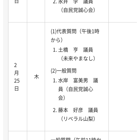
日
永井 学 議員
（自民党誠心会）
(1)代表質問（午後1時
から）
土橋 亨 議員
（未来やまなし）
2
(2)一般質問
月
木
水岸 富美男 議
25
日
員（自民党誠心
会）
藤本 好彦 議員
（リベラル山梨）
一般質問（午前11時か