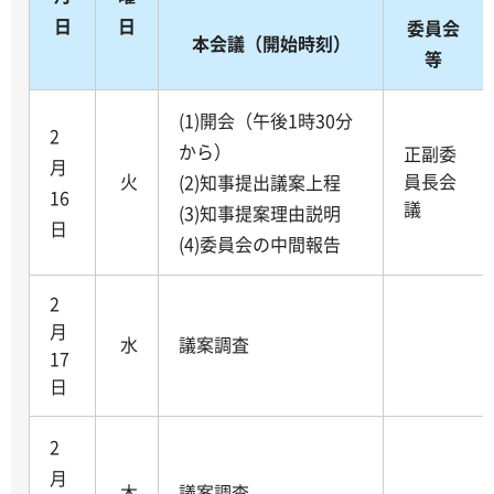
日
日
委員会
本会議（開始時刻）
等
(1)開会（午後1時30分
2
から）
正副委
月
火
員長会
(2)知事提出議案上程
16
議
(3)知事提案理由説明
日
(4)委員会の中間報告
2
月
水
議案調査
17
日
2
月
木
議案調査