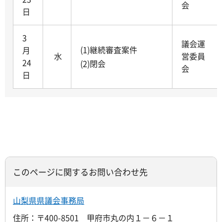
会
日
3
議会運
(1)継続審査案件
月
水
営委員
24
(2)閉会
会
日
このページに関するお問い合わせ先
山梨県県議会事務局
住所：〒400-8501 甲府市丸の内１－６－１