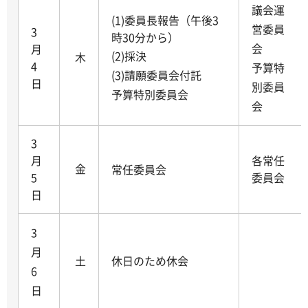
議会運
(1)委員長報告（午後3
営委員
3
時30分から）
会
月
(2)採決
木
4
予算特
(3)請願委員会付託
日
別委員
予算特別委員会
会
3
月
各常任
金
常任委員会
5
委員会
日
3
月
土
休日のため休会
6
日