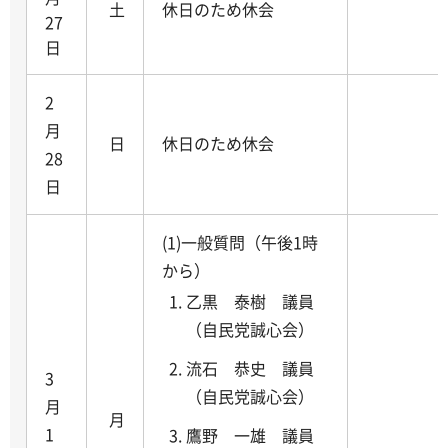
土
休日のため休会
27
日
2
月
日
休日のため休会
28
日
(1)一般質問（午後1時
から）
乙黒 泰樹 議員
（自民党誠心会）
流石 恭史 議員
3
（自民党誠心会）
月
月
1
鷹野 一雄 議員