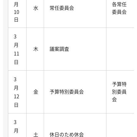
月
各常任
水
常任委員会
10
委員会
日
3
月
木
議案調査
11
日
3
予算特
月
金
予算特別委員会
別委員
12
会
日
3
月
土
休日のため休会