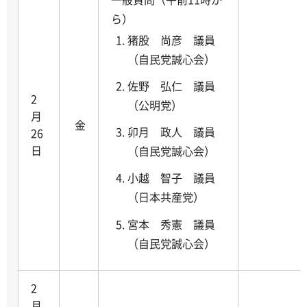
ら）
猪股 尚彦 議員
（自民党誠心会）
佐野 弘仁 議員
2
（公明党）
月
金
卯月 政人 議員
26
日
（自民党誠心会）
小越 智子 議員
（日本共産党）
宮本 秀憲 議員
（自民党誠心会）
2
月