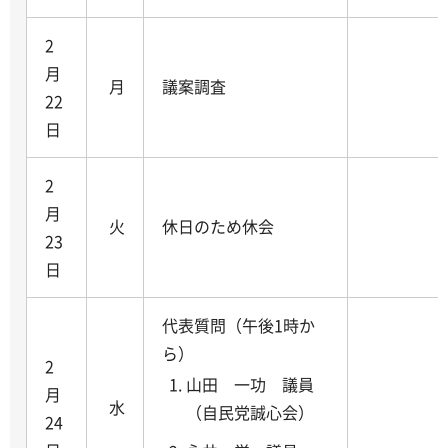
2
月
月
議案調査
22
日
2
月
火
休日のため休会
23
日
代表質問（午後1時か
ら）
2
山田 一功 議員
月
水
（自民党誠心会）
24