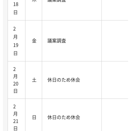
18
日
2
月
金
議案調査
19
日
2
月
土
休日のため休会
20
日
2
月
日
休日のため休会
21
日