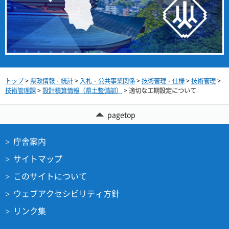
トップ
>
県政情報・統計
>
入札・公共事業関係
>
技術管理・仕様
>
技術管理
>
技術管理課
>
設計積算情報（県土整備部）
> 適切な工期設定について
pagetop
庁舎案内
サイトマップ
このサイトについて
ウェブアクセシビリティ方針
リンク集