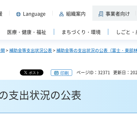
援
Language
組織案内
事業者向け
医療・健康・福祉
まちづくり・環境
しごと・
公開
>
補助金等支出状況公表
>
補助金等の支出状況の公表（富士・東部
ページID：32371
更新日：202
印刷
の支出状況の公表