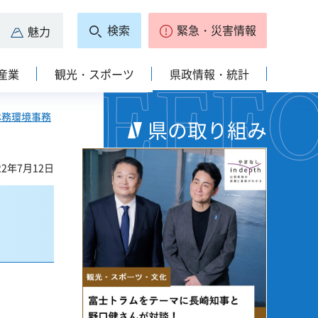
検索
緊急・災害情報
魅力
産業
観光・スポーツ
県政情報・統計
林務環境事務
県の取り組み
2年7月12日