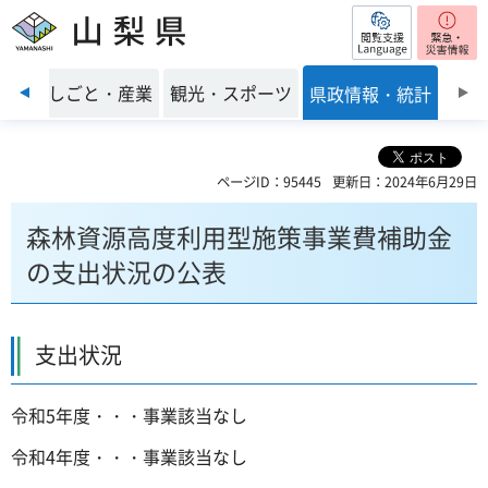
閲覧支援
山梨県
前のスライドを表示
環境
しごと・産業
観光・スポーツ
県政情報・統計
ページID：95445
更新日：2024年6月29日
森林資源高度利用型施策事業費補助金
の支出状況の公表
支出状況
令和5年度・・・事業該当なし
令和4年度・・・事業該当なし