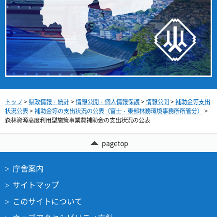
トップ
>
県政情報・統計
>
情報公開・個人情報保護
>
情報公開
>
補助金等支出
状況公表
>
補助金等の支出状況の公表（富士・東部林務環境事務所所管分）
>
森林資源高度利用型施策事業費補助金の支出状況の公表
pagetop
庁舎案内
サイトマップ
このサイトについて